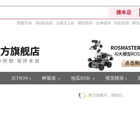
荣耀手表
360路由器
大疆无人机
腾讯听听
女神微单
智能音箱
腾讯
JETSON
树莓派
地瓜RDK
视觉模块
努力加载中，请稍后...