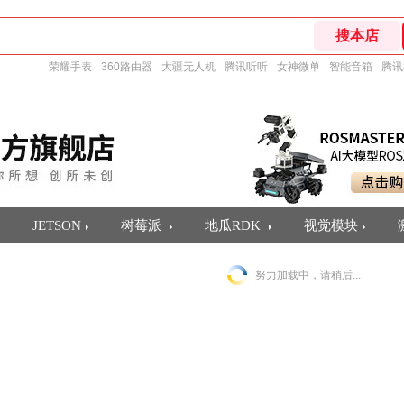
荣耀手表
360路由器
大疆无人机
腾讯听听
女神微单
智能音箱
腾讯
JETSON
树莓派
地瓜RDK
视觉模块
努力加载中，请稍后...